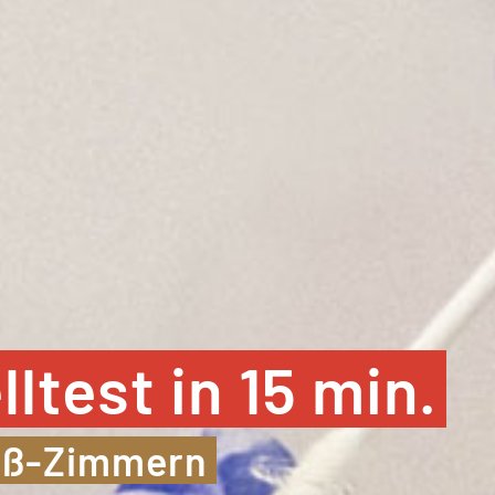
test in 15 min.
roß-Zimmern