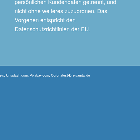
persönlichen Kundendaten getrennt, und
nicht ohne weiteres zuzuordnen. Das
Vorgehen entspricht den
Datenschutzrichtlinien der EU.
weis: Unsplash.com, Pixabay.com, Coronatest-Dreisamtal.de