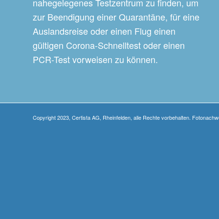
nahegelegenes Testzentrum zu finden, um
zur Beendigung einer Quarantäne, für eine
Auslandsreise oder einen Flug einen
gültigen Corona-Schnelltest oder einen
PCR-Test vorweisen zu können.
Copyright 2023, Certista AG, Rheinfelden, alle Rechte vorbehalten. Fotonach