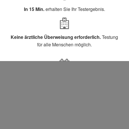
In 15 Min.
erhalten Sie Ihr Testergebnis.
Keine ärztliche Überweisung erforderlich.
Testung
für alle Menschen möglich.
Keine Wartezeiten
für Terminkunden.
Beim Bundeministerium für Arzneimittel gelisteter
Test,
Sensitivität >80% (meist >90%) und Spezifität
>97%