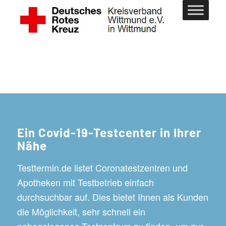
Ein Covid-19-Testcenter in Ihrer
Nähe
Testtermin.de listet Coronatestzentren und
Apotheken mit Testbetrieb einfach
durchsuchbar auf. Dies bietet Ihnen als Kunden
die Möglichkeit, sehr schnell ein
nahegelegenes Testzentrum zu finden, um zur