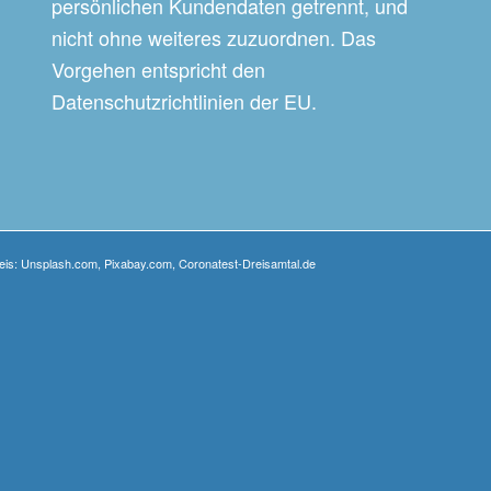
persönlichen Kundendaten getrennt, und
nicht ohne weiteres zuzuordnen. Das
Vorgehen entspricht den
Datenschutzrichtlinien der EU.
weis: Unsplash.com, Pixabay.com, Coronatest-Dreisamtal.de