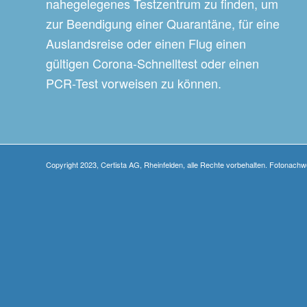
nahegelegenes Testzentrum zu finden, um
zur Beendigung einer Quarantäne, für eine
Auslandsreise oder einen Flug einen
gültigen Corona-Schnelltest oder einen
PCR-Test vorweisen zu können.
Copyright 2023, Certista AG, Rheinfelden, alle Rechte vorbehalten. Fotonach