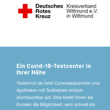
Ein Covid-19-Testcenter in
Ihrer Nähe
Testtermin.de listet Coronatestzentren und
Apotheken mit Testbetrieb einfach
durchsuchbar auf. Dies bietet Ihnen als
Kunden die Möglichkeit, sehr schnell ein