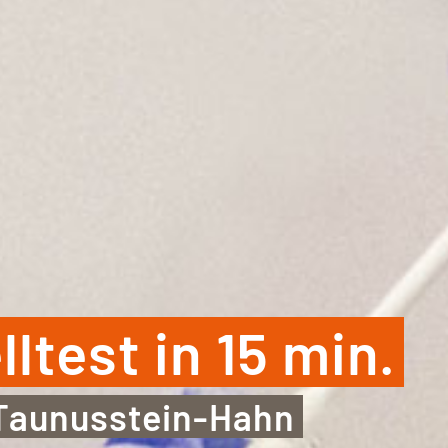
test in 15 min.
 Taunusstein-Hahn