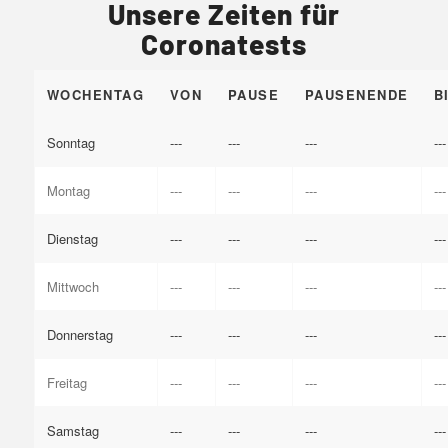
Unsere Zeiten für
Coronatests
WOCHENTAG
VON
PAUSE
PAUSENENDE
B
Sonntag
---
---
---
---
Montag
---
---
---
---
Dienstag
---
---
---
---
Mittwoch
---
---
---
---
Donnerstag
---
---
---
---
Freitag
---
---
---
---
Samstag
---
---
---
---