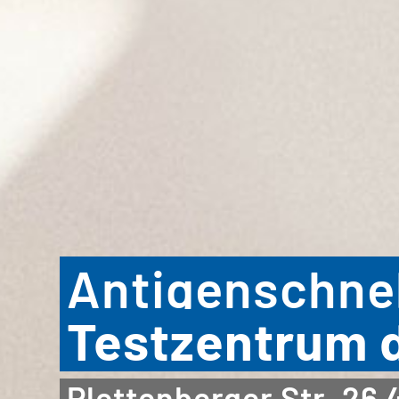
Antigenschnel
Testzentrum 
Plettenberger Str. 26 