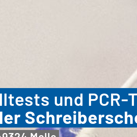
ltests und PCR-T
der Schreibersc
49324 Melle