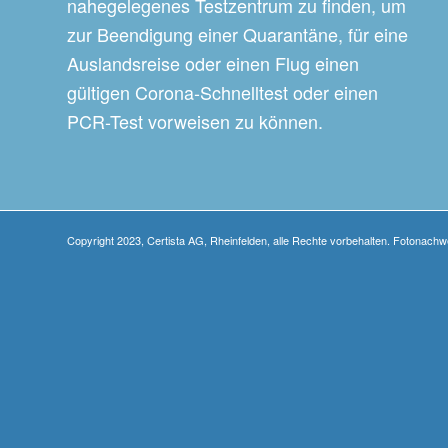
nahegelegenes Testzentrum zu finden, um
zur Beendigung einer Quarantäne, für eine
Auslandsreise oder einen Flug einen
gültigen Corona-Schnelltest oder einen
PCR-Test vorweisen zu können.
Copyright 2023, Certista AG, Rheinfelden, alle Rechte vorbehalten. Fotonach