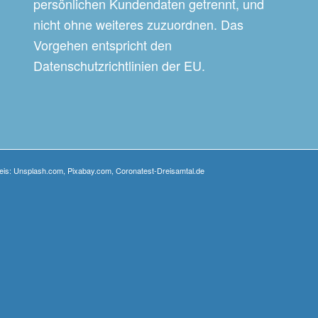
persönlichen Kundendaten getrennt, und
nicht ohne weiteres zuzuordnen. Das
Vorgehen entspricht den
Datenschutzrichtlinien der EU.
weis: Unsplash.com, Pixabay.com, Coronatest-Dreisamtal.de