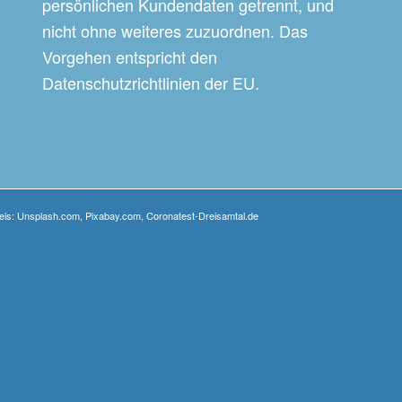
persönlichen Kundendaten getrennt, und
nicht ohne weiteres zuzuordnen. Das
Vorgehen entspricht den
Datenschutzrichtlinien der EU.
weis: Unsplash.com, Pixabay.com, Coronatest-Dreisamtal.de