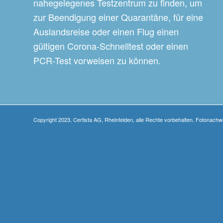
nahegelegenes Testzentrum zu finden, um
zur Beendigung einer Quarantäne, für eine
Auslandsreise oder einen Flug einen
gültigen Corona-Schnelltest oder einen
PCR-Test vorweisen zu können.
Copyright 2023, Certista AG, Rheinfelden, alle Rechte vorbehalten. Fotonach