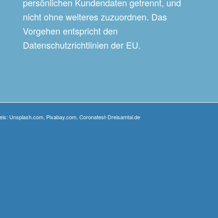
persönlichen Kundendaten getrennt, und
nicht ohne weiteres zuzuordnen. Das
Vorgehen entspricht den
Datenschutzrichtlinien der EU.
weis: Unsplash.com, Pixabay.com, Coronatest-Dreisamtal.de