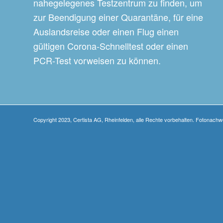
nahegelegenes Testzentrum zu finden, um
zur Beendigung einer Quarantäne, für eine
Auslandsreise oder einen Flug einen
gültigen Corona-Schnelltest oder einen
PCR-Test vorweisen zu können.
Copyright 2023, Certista AG, Rheinfelden, alle Rechte vorbehalten. Fotonach