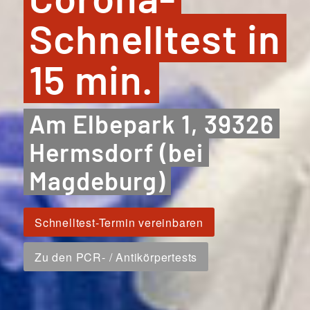
Schnelltest in
15 min.
Am Elbepark 1, 39326
Hermsdorf (bei
Magdeburg)
Schnelltest-Termin vereinbaren
Zu den PCR- / Antikörpertests