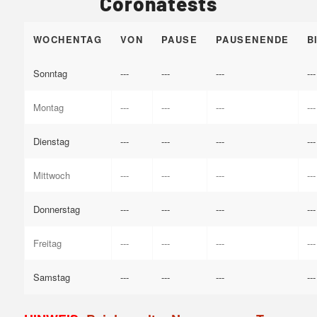
Coronatests
WOCHENTAG
VON
PAUSE
PAUSENENDE
B
Sonntag
---
---
---
---
Montag
---
---
---
---
Dienstag
---
---
---
---
Mittwoch
---
---
---
---
Donnerstag
---
---
---
---
Freitag
---
---
---
---
Samstag
---
---
---
---