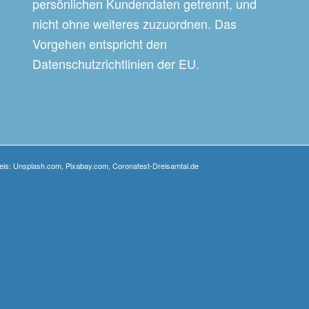
persönlichen Kundendaten getrennt, und
nicht ohne weiteres zuzuordnen. Das
Vorgehen entspricht den
Datenschutzrichtlinien der EU.
weis: Unsplash.com, Pixabay.com, Coronatest-Dreisamtal.de