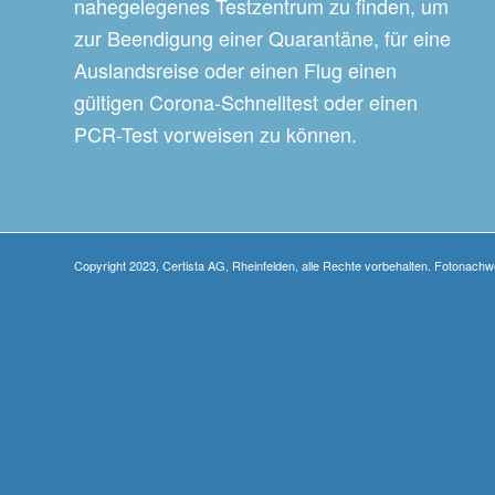
nahegelegenes Testzentrum zu finden, um
zur Beendigung einer Quarantäne, für eine
Auslandsreise oder einen Flug einen
gültigen Corona-Schnelltest oder einen
PCR-Test vorweisen zu können.
Copyright 2023, Certista AG, Rheinfelden, alle Rechte vorbehalten. Fotonach