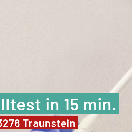
test in 15 min.
3278 Traunstein