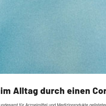
 im Alltag durch einen Co
ndesamt für Arzneimittel und Medizinprodukte gelisteten