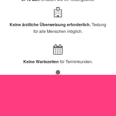
Keine ärztliche Überweisung erforderlich.
Testung
für alle Menschen möglich.
Keine Wartezeiten
für Terminkunden.
Beim Bundeministerium für Arzneimittel gelisteter
Test,
Sensitivität >80% (meist >90%) und Spezifität
>97%