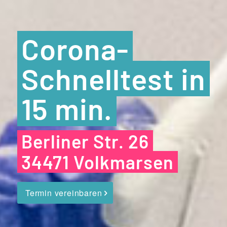
Corona-
Schnelltest in
15 min.
Berliner Str. 26
34471 Volkmarsen
Termin vereinbaren