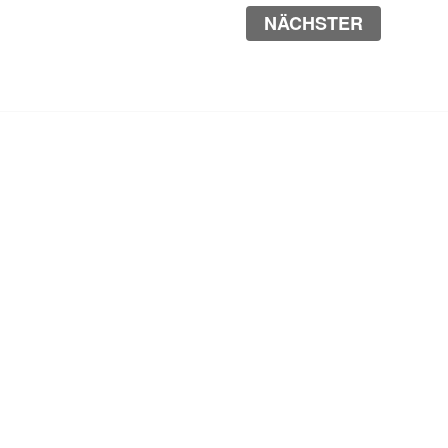
NÄCHSTER
Legale Aspekte
Startseite
Impressum/Datenschutz
FAQ – Häufige Fragen
Für Testcenter-Betreiber