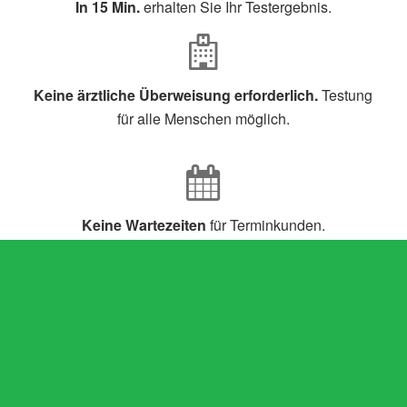
In 15 Min.
erhalten Sie Ihr Testergebnis.
Keine ärztliche Überweisung erforderlich.
Testung
für alle Menschen möglich.
Keine Wartezeiten
für Terminkunden.
Beim Bundeministerium für Arzneimittel gelisteter
Test,
Sensitivität >80% (meist >90%) und Spezifität
>97%