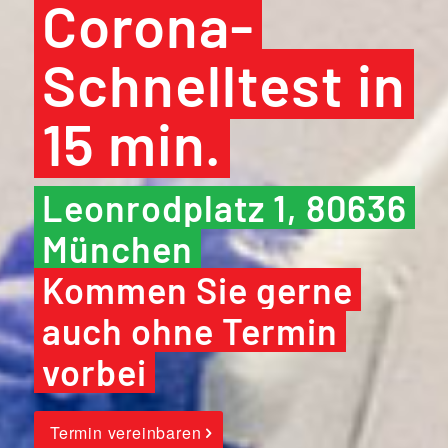
Corona-
Schnelltest in
15 min.
Leonrodplatz 1, 80636
München
Kommen Sie gerne
auch ohne Termin
vorbei
Termin vereinbaren