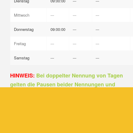
Dienstag
09:00:00
---
---
Mittwoch
---
---
---
Donnerstag
09:00:00
---
---
Freitag
---
---
---
Samstag
---
---
---
HINWEIS:
Bei doppelter Nennung von Tagen
gelten die Pausen beider Nennungen und
Kernöffnungszeiten jeweils der ersten und
letzten Spalte.