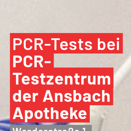
PCR-Tests bei
PCR-
Testzentrum
der Ansbach
Apotheke