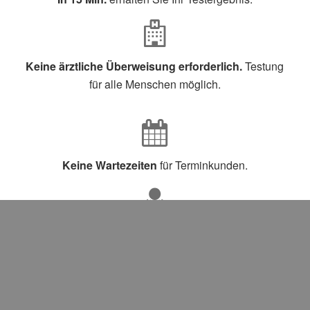
Keine ärztliche Überweisung erforderlich.
Testung
für alle Menschen möglich.
Keine Wartezeiten
für Terminkunden.
Beim Bundeministerium für Arzneimittel gelisteter
Test,
Sensitivität >80% (meist >90%) und Spezifität
>97%