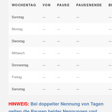
WOCHENTAG
VON
PAUSE
PAUSENENDE
B
Sonntag
---
---
---
---
Montag
---
---
---
---
Dienstag
---
---
---
---
Mittwoch
---
---
---
---
Donnerstag
---
---
---
---
Freitag
---
---
---
---
Samstag
---
---
---
---
HINWEIS:
Bei doppelter Nennung von Tagen
gelten die Pausen beider Nennungen und