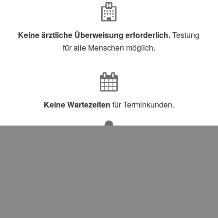
Keine ärztliche Überweisung erforderlich.
Testung
für alle Menschen möglich.
Keine Wartezeiten
für Terminkunden.
Beim Bundeministerium für Arzneimittel gelisteter
Test,
Sensitivität >80% (meist >90%) und Spezifität
>97%