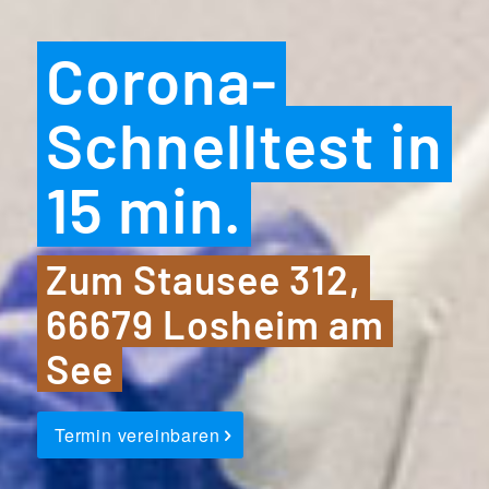
Corona-
Schnelltest in
15 min.
Zum Stausee 312,
66679 Losheim am
See
Termin vereinbaren