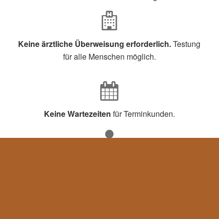
Keine ärztliche Überweisung erforderlich.
Testung
für alle Menschen möglich.
Keine Wartezeiten
für Terminkunden.
Beim Bundeministerium für Arzneimittel gelisteter
Test,
Sensitivität >80% (meist >90%) und Spezifität
>97%