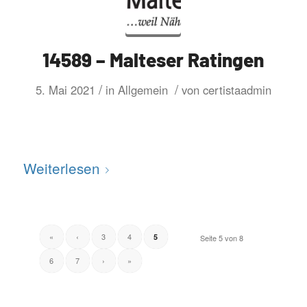
14589 – Malteser Ratingen
/
/
5. Mai 2021
in
Allgemein
von
certistaadmin
Weiterlesen
«
‹
3
4
5
Seite 5 von 8
6
7
›
»