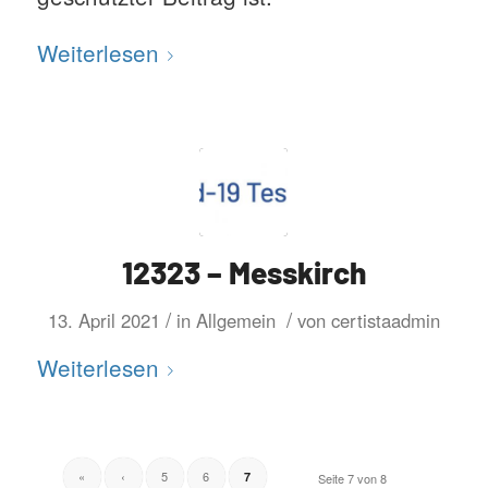
Weiterlesen
12323 – Messkirch
/
/
13. April 2021
in
Allgemein
von
certistaadmin
Weiterlesen
«
‹
5
6
7
Seite 7 von 8